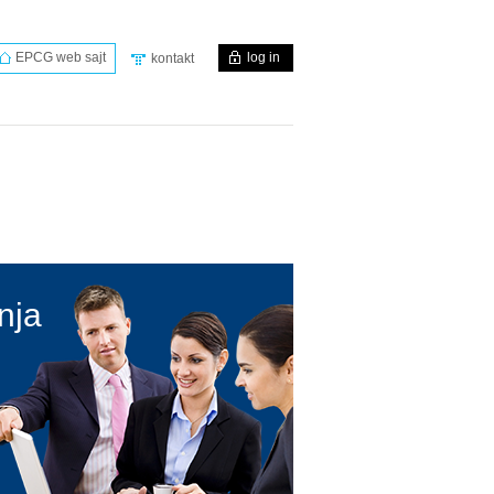
EPCG web sajt
log in
kontakt
nja